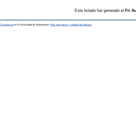
Este listado fue generado el
Fri A
a Computación
en la Universidad de Southampton-
Más información y créditos del software
.