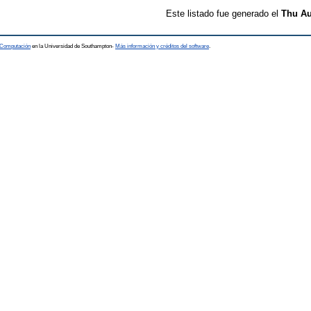
Este listado fue generado el
Thu Au
a Computación
en la Universidad de Southampton-
Más información y créditos del software
.