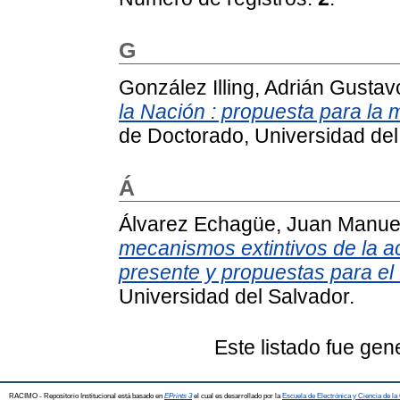
G
González Illing, Adrián Gustav
la Nación : propuesta para la m
de Doctorado, Universidad del
Á
Álvarez Echagüe, Juan Manue
mecanismos extintivos de la ac
presente y propuestas para el 
Universidad del Salvador.
Este listado fue ge
RACIMO - Repositorio Institucional está basado en
EPrints 3
el cual es desarrollado por la
Escuela de Electrónica y Ciencia de l