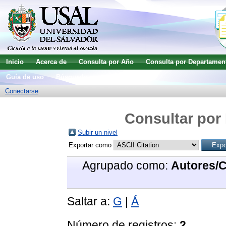
Inicio
Acerca de
Consulta por Año
Consulta por Departamen
Guía de uso
Búsqueda avanzada
Conectarse
Consultar por 
Subir un nivel
Exportar como
Agrupado como:
Autores/
Saltar a:
G
|
Á
Número de registros:
2
.