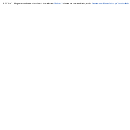
RACIMO - Repositorio Institucional está basado en
EPrints 3
el cual es desarrollado por la
Escuela de Electrónica y Ciencia de l