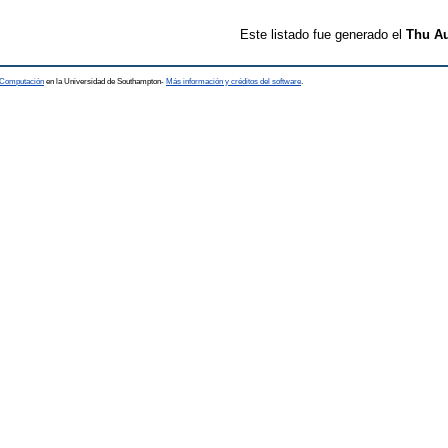
Este listado fue generado el
Thu Au
a Computación
en la Universidad de Southampton-
Más información y créditos del software
.