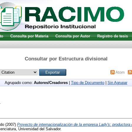
to
Consulta por Materia
Consulta por Autor
Registro de tesis
Consultar por Estructura divisional
Atom
Agrupado como:
Autores/Creadores
|
Tipo de Documento
|
Sin Agrupar
.
ndo
(2007)
Proyecto de internacionalización de la empresa Lady's: productora 
enciatura, Universidad del Salvador.