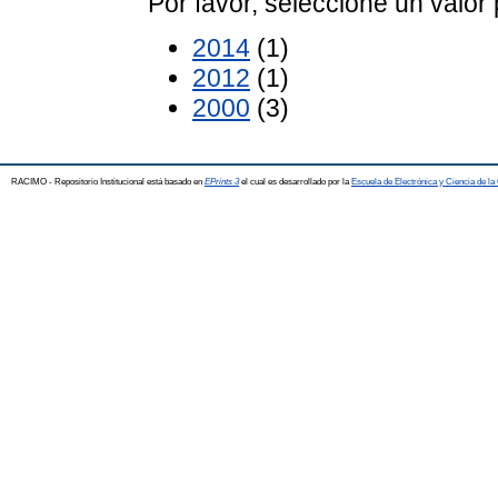
Por favor, seleccione un valor 
2014
(1)
2012
(1)
2000
(3)
RACIMO - Repositorio Institucional está basado en
EPrints 3
el cual es desarrollado por la
Escuela de Electrónica y Ciencia de l