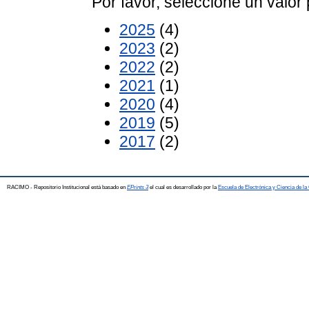
Por favor, seleccione un valor 
2025
(4)
2023
(2)
2022
(2)
2021
(1)
2020
(4)
2019
(5)
2017
(2)
RACIMO - Repositorio Institucional está basado en
EPrints 3
el cual es desarrollado por la
Escuela de Electrónica y Ciencia de l