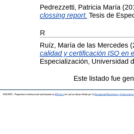
Pedrezzetti, Patricia María
(20
clossing report.
Tesis de Espec
R
Ruíz, María de las Mercedes
(
calidad y certificación ISO en
Especialización, Universidad d
Este listado fue ge
RACIMO - Repositorio Institucional está basado en
EPrints 3
el cual es desarrollado por la
Escuela de Electrónica y Ciencia de l