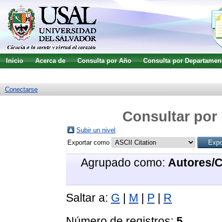
Inicio
Acerca de
Consulta por Año
Consulta por Departamen
Guía de uso
Búsqueda avanzada
Conectarse
Consultar por 
Subir un nivel
Exportar como
Agrupado como:
Autores/
Saltar a:
G
|
M
|
P
|
R
Número de registros:
5
.