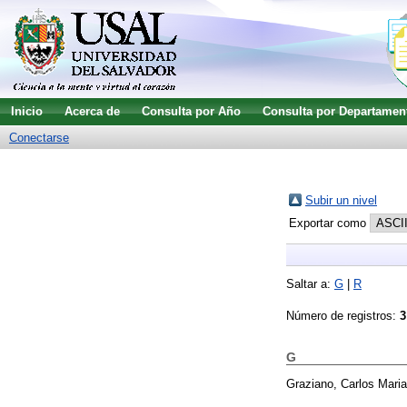
Inicio
Acerca de
Consulta por Año
Consulta por Departamen
Conectarse
Subir un nivel
Exportar como
Saltar a:
G
|
R
Número de registros:
3
G
Graziano, Carlos Mari