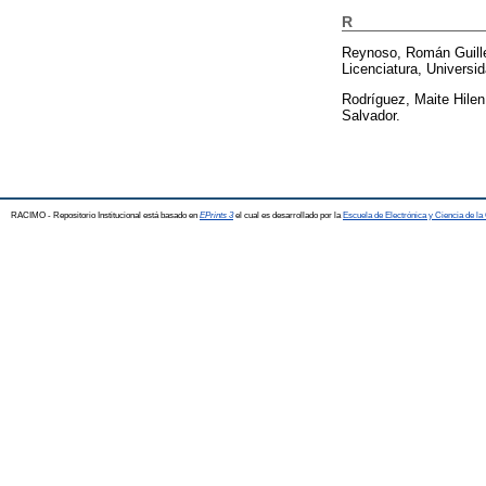
R
Reynoso, Román Guill
Licenciatura, Universid
Rodríguez, Maite Hilen
Salvador.
RACIMO - Repositorio Institucional está basado en
EPrints 3
el cual es desarrollado por la
Escuela de Electrónica y Ciencia de l