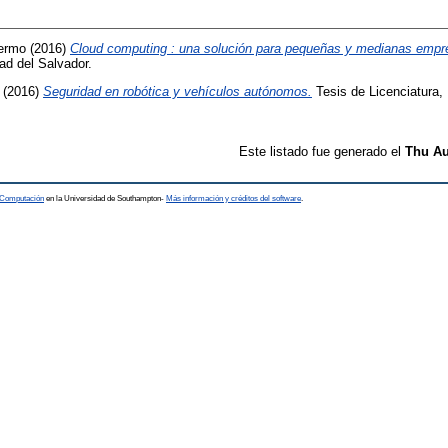
ermo
(2016)
Cloud computing : una solución para pequeñas y medianas empr
ad del Salvador.
(2016)
Seguridad en robótica y vehículos autónomos.
Tesis de Licenciatura, 
Este listado fue generado el
Thu Au
a Computación
en la Universidad de Southampton-
Más información y créditos del software
.