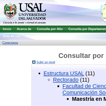
Inicio
Acerca de
Consulta por Año
Consulta por Departamen
Guía de uso
Búsqueda avanzada
Conectarse
Consultar por 
Subir un nivel
Estructura USAL
(11)
Rectorado
(11)
Facultad de Cienc
Comunicación Soc
Maestría en M