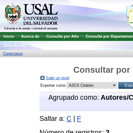
Inicio
Acerca de
Consulta por Año
Consulta por Departamen
Guía de uso
Búsqueda avanzada
Conectarse
Consultar por 
Subir un nivel
Exportar como
Agrupado como:
Autores/
Saltar a:
C
|
F
Número de registros:
2
.