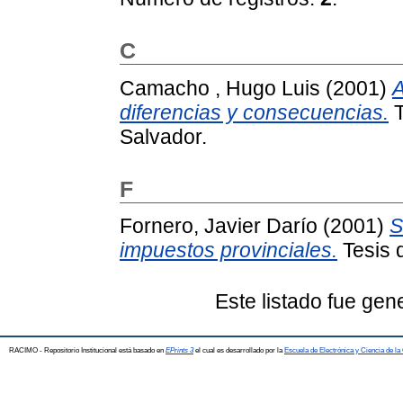
C
Camacho , Hugo Luis
(2001)
A
diferencias y consecuencias.
T
Salvador.
F
Fornero, Javier Darío
(2001)
S
impuestos provinciales.
Tesis 
Este listado fue gen
RACIMO - Repositorio Institucional está basado en
EPrints 3
el cual es desarrollado por la
Escuela de Electrónica y Ciencia de l