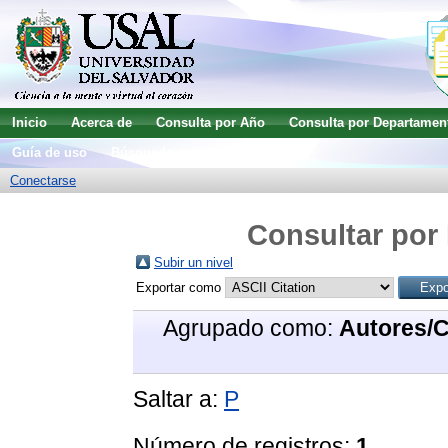
Inicio
Acerca de
Consulta por Año
Consulta por Departamen
Guía de uso
Búsqueda avanzada
Conectarse
Consultar por 
Subir un nivel
Exportar como
Agrupado como:
Autores/
Saltar a:
P
Número de registros:
1
.