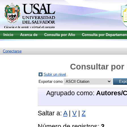
Inicio
Acerca de
Consulta por Año
Consulta por Departamen
Guía de uso
Búsqueda avanzada
Conectarse
Consultar por 
Subir un nivel
Exportar como
Agrupado como:
Autores/
Saltar a:
A
|
V
|
Z
Número de registros:
3
.