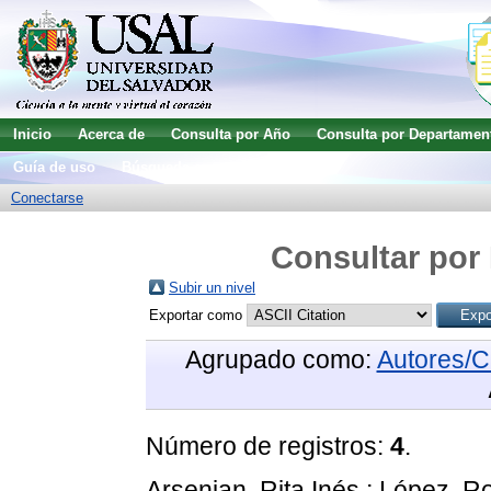
Inicio
Acerca de
Consulta por Año
Consulta por Departamen
Guía de uso
Búsqueda avanzada
Conectarse
Consultar por 
Subir un nivel
Exportar como
Agrupado como:
Autores/C
Número de registros:
4
.
Arsenian, Rita Inés
;
López, R