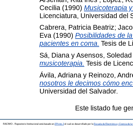
Cecilia
(1990)
Musicoterapia y
Licenciatura, Universidad del 
Cabrera, Patricia Beatriz
;
Jaco
Eva
(1990)
Posibilidades de la
pacientes en coma.
Tesis de L
Sá, Diana
y
Asensos, Soledad
musicoterapia.
Tesis de Licenc
Ávila, Adriana
y
Reinozo, Andr
nosotros le decimos cómo enc
Universidad del Salvador.
Este listado fue g
RACIMO - Repositorio Institucional está basado en
EPrints 3
el cual es desarrollado por la
Escuela de Electrónica y Ciencia de l