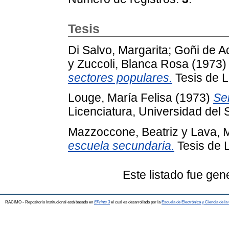
Tesis
Di Salvo, Margarita
;
Goñi de Ac
y
Zuccoli, Blanca Rosa
(1973
sectores populares.
Tesis de L
Louge, María Felisa
(1973)
Ser
Licenciatura, Universidad del 
Mazzoccone, Beatriz
y
Lava, 
escuela secundaria.
Tesis de L
Este listado fue ge
RACIMO - Repositorio Institucional está basado en
EPrints 3
el cual es desarrollado por la
Escuela de Electrónica y Ciencia de l