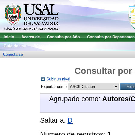
Inicio
Acerca de
Consulta por Año
Consulta por Departamen
Guía de uso
Búsqueda avanzada
Conectarse
Consultar por 
Subir un nivel
Exportar como
Agrupado como:
Autores/
Saltar a:
D
Número de registros:
1
.