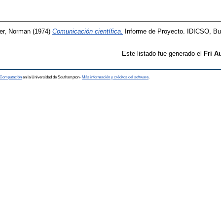
er, Norman
(1974)
Comunicación científica.
Informe de Proyecto. IDICSO, Bu
Este listado fue generado el
Fri A
a Computación
en la Universidad de Southampton-
Más información y créditos del software
.