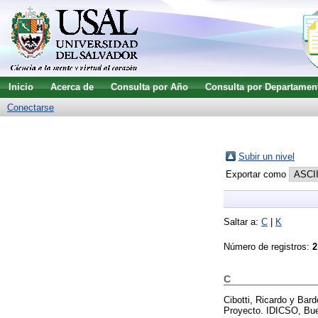
Inicio
Acerca de
Consulta por Año
Consulta por Departamen
Conectarse
Subir un nivel
Exportar como
Saltar a:
C
|
K
Número de registros:
2
C
Cibotti, Ricardo
y
Bard
Proyecto. IDICSO, Bue