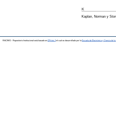
K
Kaplan, Norman
y
Stor
RACIMO - Repositorio Institucional está basado en
EPrints 3
el cual es desarrollado por la
Escuela de Electrónica y Ciencia de l