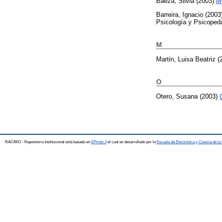
Baeza, Silvia
(2003)
M
Barreira, Ignacio
(2003
Psicología y Psicoped
M
Martin, Luisa Beatriz
(
O
Otero, Susana
(2003)
RACIMO - Repositorio Institucional está basado en
EPrints 3
el cual es desarrollado por la
Escuela de Electrónica y Ciencia de l