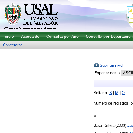
Inicio
Acerca de
Consulta por Año
Consulta por Departamen
Conectarse
Subir un nivel
Exportar como
Saltar a:
B
|
M
|
O
Número de registros:
5
B
Baez, Silvia
(2003)
Las