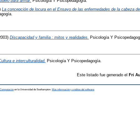
odelo para armar.
Psicología Y Psicopedagogía.
)
La concepción de locura en el Ensayo de las enfermedades de la cabeza d
agogía.
2003)
Discapacidad y familia : mitos y realidades.
Psicología Y Psicopedagog
Cultura e interculturalidad.
Psicología Y Psicopedagogía.
Este listado fue generado el
Fri A
a Computación
en la Universidad de Southampton-
Más información y créditos del software
.