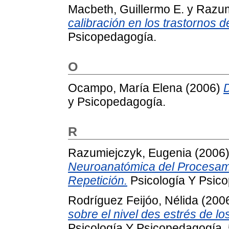
Macbeth, Guillermo E.
y
Razum
calibración en los trastornos 
Psicopedagogía.
O
Ocampo, María Elena
(2006)
D
y Psicopedagogía.
R
Razumiejczyk, Eugenia
(2006
Neuroanatómica del Procesami
Repetición.
Psicología Y Psico
Rodríguez Feijóo, Nélida
(200
sobre el nivel des estrés de l
Psicología Y Psicopedagogía, 