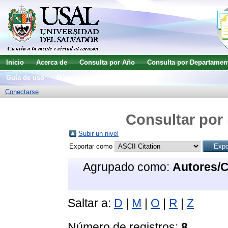
Inicio
Acerca de
Consulta por Año
Consulta por Departamen
Guía de uso
Búsqueda avanzada
Conectarse
Consultar por 
Subir un nivel
Exportar como
Agrupado como:
Autores/
Saltar a:
D
|
M
|
O
|
R
|
Z
Número de registros:
8
.