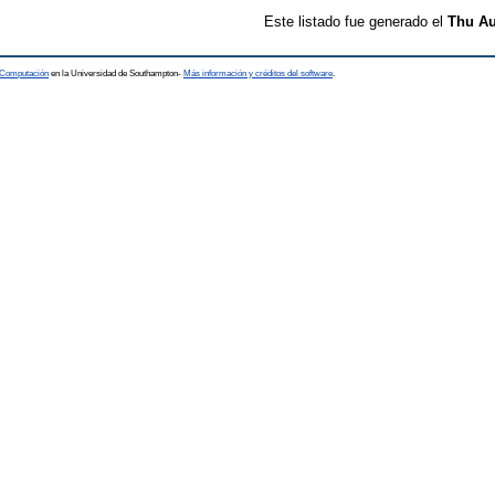
Este listado fue generado el
Thu Au
a Computación
en la Universidad de Southampton-
Más información y créditos del software
.