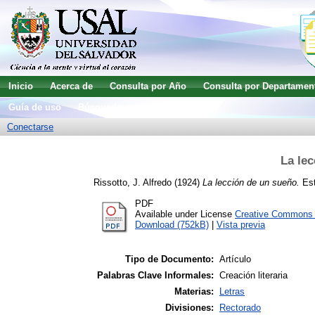
Inicio
Acerca de
Consulta por Año
Consulta por Departamen
Guía de uso
Búsqueda avanzada
Conectarse
La le
Rissotto, J. Alfredo
(1924)
La lección de un sueño.
Est
PDF
Available under License
Creative Commons A
Download (752kB)
|
Vista previa
Tipo de Documento:
Artículo
Palabras Clave Informales:
Creación literaria
Materias:
Letras
Divisiones:
Rectorado