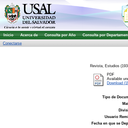
Inicio
Acerca de
Consulta por Año
Consulta por Departamen
Conectarse
Revista, Estudios
(193
PDF
Available u
Download (
Tipo de Docu
Mat
Divis
Usuario Remi
Fecha en que se Dep