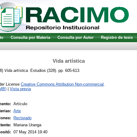
to
Consulta por Materia
Consulta por Autor
Registro de tesis
Vida artística
8)
Vida artística.
Estudios (328). pp. 605-613.
nder License
Creative Commons Attribution Non-commercial
.
1MB)
|
Vista previa
mento:
Artículo
erias:
Arte
iones:
Rectorado
tente:
Mariana Uranga
ositó:
07 May 2014 19:40