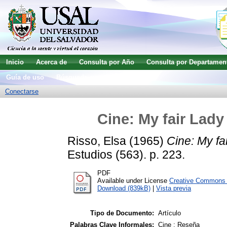
Inicio
Acerca de
Consulta por Año
Consulta por Departamen
Guía de uso
Búsqueda avanzada
Conectarse
Cine: My fair Lady
Risso, Elsa
(1965)
Cine: My fa
Estudios (563). p. 223.
PDF
Available under License
Creative Commons A
Download (839kB)
|
Vista previa
Tipo de Documento:
Artículo
Palabras Clave Informales:
Cine ; Reseña