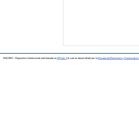
RACIMO - Repositorio Institucional está basado en
EPrints 3
el cual es desarrollado por la
Escuela de Electrónica y Ciencia de l