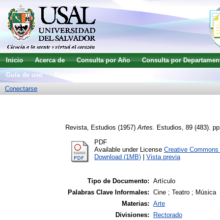
Inicio
Acerca de
Consulta por Año
Consulta por Departamen
Guía de uso
Búsqueda avanzada
Conectarse
Revista, Estudios
(1957)
Artes.
Estudios, 89 (483). pp
PDF
Available under License
Creative Commons A
Download (1MB)
|
Vista previa
Tipo de Documento:
Artículo
Palabras Clave Informales:
Cine ; Teatro ; Música
Materias:
Arte
Divisiones:
Rectorado