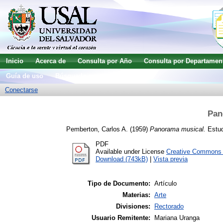
Inicio
Acerca de
Consulta por Año
Consulta por Departamen
Guía de uso
Búsqueda avanzada
Conectarse
Pan
Pemberton, Carlos A.
(1959)
Panorama musical.
Estud
PDF
Available under License
Creative Commons A
Download (743kB)
|
Vista previa
Tipo de Documento:
Artículo
Materias:
Arte
Divisiones:
Rectorado
Usuario Remitente:
Mariana Uranga