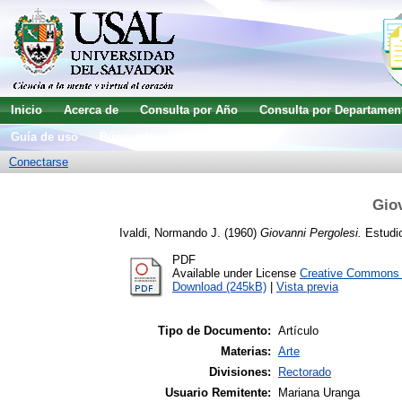
Inicio
Acerca de
Consulta por Año
Consulta por Departamen
Guía de uso
Búsqueda avanzada
Conectarse
Gio
Ivaldi, Normando J.
(1960)
Giovanni Pergolesi.
Estudio
PDF
Available under License
Creative Commons A
Download (245kB)
|
Vista previa
Tipo de Documento:
Artículo
Materias:
Arte
Divisiones:
Rectorado
Usuario Remitente:
Mariana Uranga