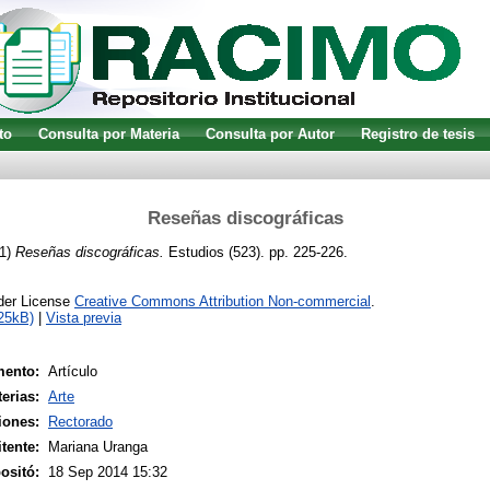
to
Consulta por Materia
Consulta por Autor
Registro de tesis
Reseñas discográficas
1)
Reseñas discográficas.
Estudios (523). pp. 225-226.
nder License
Creative Commons Attribution Non-commercial
.
25kB)
|
Vista previa
mento:
Artículo
erias:
Arte
iones:
Rectorado
tente:
Mariana Uranga
ositó:
18 Sep 2014 15:32