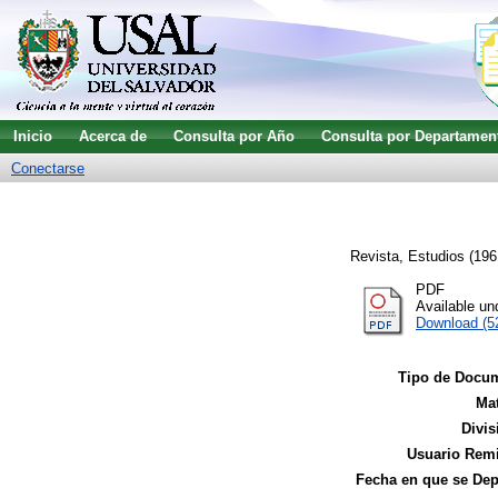
Inicio
Acerca de
Consulta por Año
Consulta por Departamen
Conectarse
Revista, Estudios
(196
PDF
Available u
Download (5
Tipo de Docu
Mat
Divis
Usuario Remi
Fecha en que se Dep