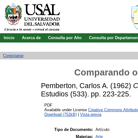
Inicio
Acerca de
Consulta por Año
Consulta por Departamen
Guía de uso
Búsqueda avanzada
Conectarse
Comparando or
Pemberton, Carlos A.
(1962)
C
Estudios (533). pp. 223-225.
PDF
Available under License
Creative Commons Attribut
Download (752kB)
|
Vista previa
Tipo de Documento:
Artículo
Materias:
Arte