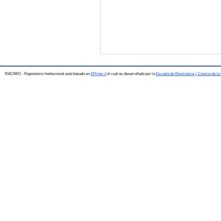
RACIMO - Repositorio Institucional está basado en
EPrints 3
el cual es desarrollado por la
Escuela de Electrónica y Ciencia de l