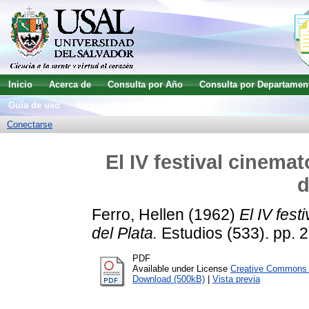
Inicio
Acerca de
Consulta por Año
Consulta por Departamen
Guía de uso
Búsqueda avanzada
Conectarse
El IV festival cinema
d
Ferro, Hellen
(1962)
El IV fest
del Plata.
Estudios (533). pp. 
PDF
Available under License
Creative Commons A
Download (500kB)
|
Vista previa