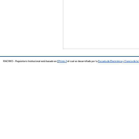
RACIMO - Repositorio Institucional está basado en
EPrints 3
el cual es desarrollado por la
Escuela de Electrónica y Ciencia de l