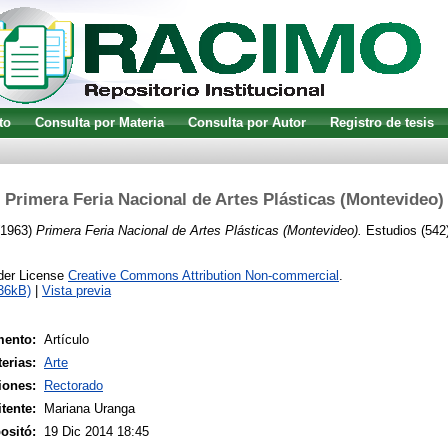
to
Consulta por Materia
Consulta por Autor
Registro de tesis
Primera Feria Nacional de Artes Plásticas (Montevideo)
1963)
Primera Feria Nacional de Artes Plásticas (Montevideo).
Estudios (542)
nder License
Creative Commons Attribution Non-commercial
.
36kB)
|
Vista previa
mento:
Artículo
erias:
Arte
iones:
Rectorado
tente:
Mariana Uranga
ositó:
19 Dic 2014 18:45