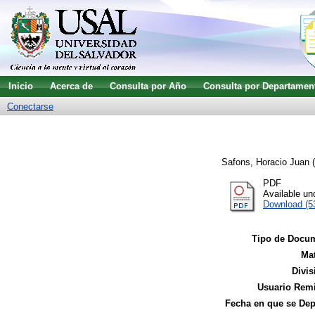
Inicio
Acerca de
Consulta por Año
Consulta por Departamen
Conectarse
Safons, Horacio Juan
(
PDF
Available u
Download (5
Tipo de Docu
Mat
Divis
Usuario Remi
Fecha en que se Dep