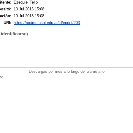
tente:
Ezequiel Tello
ositó:
10 Jul 2013 15:08
ación:
10 Jul 2013 15:08
URI:
https://racimo.usal.edu.ar/id/eprint/203
identificarse)
Descargas por mes a lo largo del último año
ng...