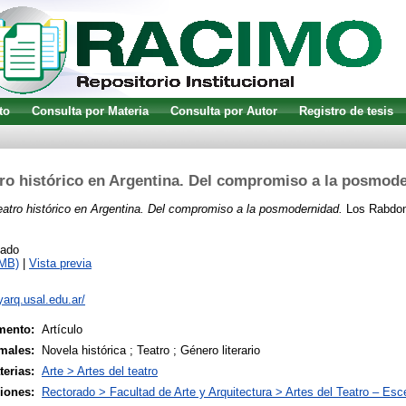
to
Consulta por Materia
Consulta por Autor
Registro de tesis
tro histórico en Argentina. Del compromiso a la posmod
eatro histórico en Argentina. Del compromiso a la posmodernidad.
Los Rabdoma
cado
5MB)
|
Vista previa
eyarq.usal.edu.ar/
mento:
Artículo
males:
Novela histórica ; Teatro ; Género literario
terias:
Arte > Artes del teatro
siones:
Rectorado > Facultad de Arte y Arquitectura > Artes del Teatro – Esc