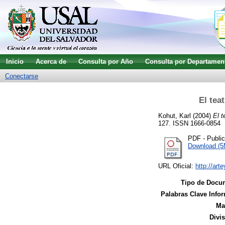
Inicio
Acerca de
Consulta por Año
Consulta por Departamen
Conectarse
El tea
Kohut, Karl
(2004)
El t
127. ISSN 1666-0854
PDF - Publi
Download (
URL Oficial:
http://art
Tipo de Docu
Palabras Clave Infor
Ma
Divi