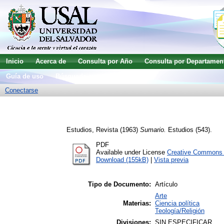
Inicio
Acerca de
Consulta por Año
Consulta por Departamen
Guía de uso
Búsqueda avanzada
Conectarse
Estudios, Revista
(1963)
Sumario.
Estudios (543).
PDF
Available under License
Creative Commons A
Download (155kB)
|
Vista previa
Tipo de Documento:
Artículo
Arte
Materias:
Ciencia política
Teología/Religión
Divisiones:
SIN ESPECIFICAR