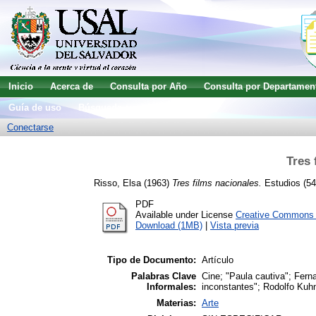
Inicio
Acerca de
Consulta por Año
Consulta por Departamen
Guía de uso
Búsqueda avanzada
Conectarse
Tres 
Risso, Elsa
(1963)
Tres films nacionales.
Estudios (54
PDF
Available under License
Creative Commons A
Download (1MB)
|
Vista previa
Tipo de Documento:
Artículo
Palabras Clave
Cine; "Paula cautiva"; Fern
Informales:
inconstantes"; Rodolfo Kuh
Materias:
Arte