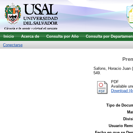
Inicio
Acerca de
Consulta por Año
Consulta por Departamen
Conectarse
Prem
Safons, Horacio Juan
(
549.
PDF
Available u
Download (4
Tipo de Docu
Mat
Divis
Usuario Remi
Fecha en que se Dep