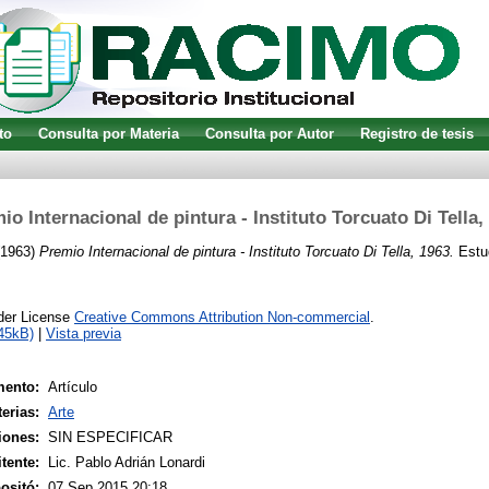
to
Consulta por Materia
Consulta por Autor
Registro de tesis
io Internacional de pintura - Instituto Torcuato Di Tella,
1963)
Premio Internacional de pintura - Instituto Torcuato Di Tella, 1963.
Estud
nder License
Creative Commons Attribution Non-commercial
.
45kB)
|
Vista previa
mento:
Artículo
erias:
Arte
iones:
SIN ESPECIFICAR
tente:
Lic. Pablo Adrián Lonardi
ositó:
07 Sep 2015 20:18