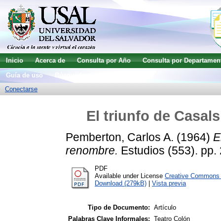
Inicio
Acerca de
Consulta por Año
Consulta por Departamen
Guía de uso
Búsqueda avanzada
Conectarse
El triunfo de Casal
Pemberton, Carlos A.
(1964)
E
renombre.
Estudios (553). pp.
PDF
Available under License
Creative Commons A
Download (279kB)
|
Vista previa
Tipo de Documento:
Artículo
Palabras Clave Informales:
Teatro Colón