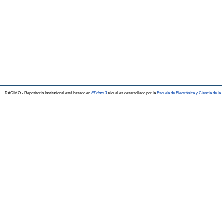
RACIMO - Repositorio Institucional está basado en
EPrints 3
el cual es desarrollado por la
Escuela de Electrónica y Ciencia de l