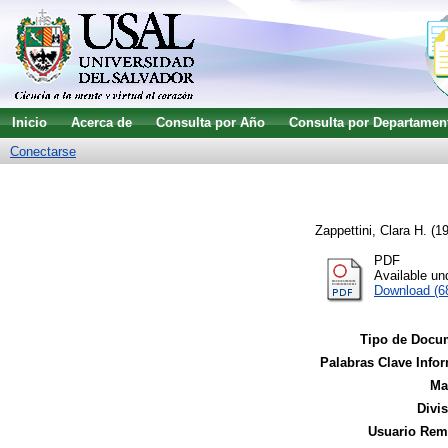
Inicio
Acerca de
Consulta por Año
Consulta por Departamen
Conectarse
Zappettini, Clara H.
(1
PDF
Available u
Download (6
Tipo de Docu
Palabras Clave Infor
Ma
Divi
Usuario Remi