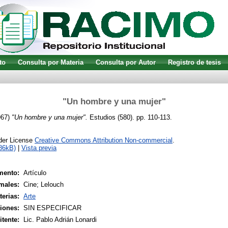
to
Consulta por Materia
Consulta por Autor
Registro de tesis
"Un hombre y una mujer"
967)
"Un hombre y una mujer".
Estudios (580). pp. 110-113.
nder License
Creative Commons Attribution Non-commercial
.
86kB)
|
Vista previa
mento:
Artículo
males:
Cine; Lelouch
terias:
Arte
siones:
SIN ESPECIFICAR
tente:
Lic. Pablo Adrián Lonardi