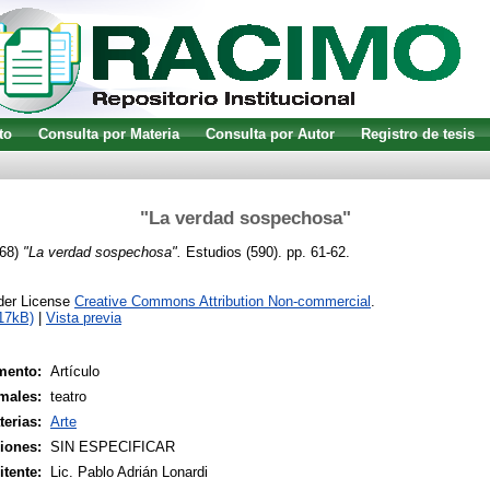
to
Consulta por Materia
Consulta por Autor
Registro de tesis
"La verdad sospechosa"
68)
"La verdad sospechosa".
Estudios (590). pp. 61-62.
nder License
Creative Commons Attribution Non-commercial
.
17kB)
|
Vista previa
mento:
Artículo
males:
teatro
terias:
Arte
siones:
SIN ESPECIFICAR
tente:
Lic. Pablo Adrián Lonardi