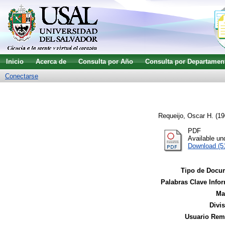
Inicio
Acerca de
Consulta por Año
Consulta por Departamen
Conectarse
Requeijo, Oscar H.
(19
PDF
Available u
Download (5
Tipo de Docu
Palabras Clave Infor
Ma
Divi
Usuario Remi