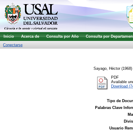
Inicio
Acerca de
Consulta por Año
Consulta por Departamen
Conectarse
Sayago, Héctor
(1968
PDF
Available u
Download (7
Tipo de Docu
Palabras Clave Infor
Ma
Divi
Usuario Remi