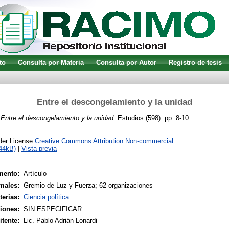
to
Consulta por Materia
Consulta por Autor
Registro de tesis
Entre el descongelamiento y la unidad
)
Entre el descongelamiento y la unidad.
Estudios (598). pp. 8-10.
nder License
Creative Commons Attribution Non-commercial
.
44kB)
|
Vista previa
mento:
Artículo
males:
Gremio de Luz y Fuerza; 62 organizaciones
terias:
Ciencia política
siones:
SIN ESPECIFICAR
tente:
Lic. Pablo Adrián Lonardi