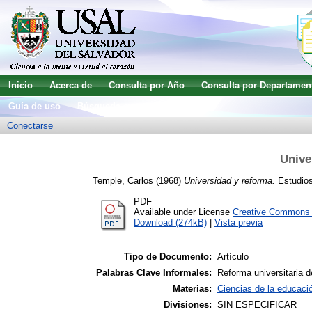
Inicio
Acerca de
Consulta por Año
Consulta por Departamen
Guía de uso
Búsqueda avanzada
Conectarse
Unive
Temple, Carlos
(1968)
Universidad y reforma.
Estudios 
PDF
Available under License
Creative Commons A
Download (274kB)
|
Vista previa
Tipo de Documento:
Artículo
Palabras Clave Informales:
Reforma universitaria d
Materias:
Ciencias de la educaci
Divisiones:
SIN ESPECIFICAR