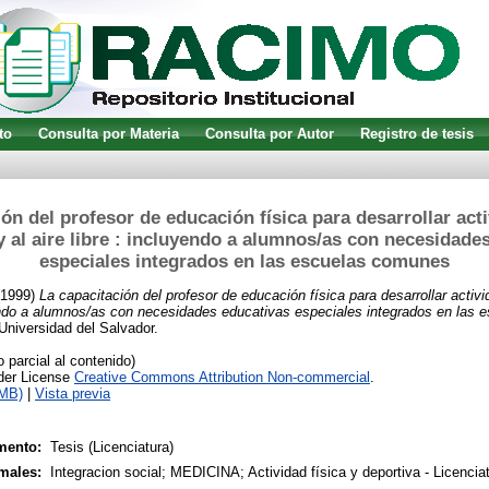
to
Consulta por Materia
Consulta por Autor
Registro de tesis
ón del profesor de educación física para desarrollar act
y al aire libre : incluyendo a alumnos/as con necesidade
especiales integrados en las escuelas comunes
1999)
La capacitación del profesor de educación física para desarrollar activ
uyendo a alumnos/as con necesidades educativas especiales integrados en las
 Universidad del Salvador.
parcial al contenido)
nder License
Creative Commons Attribution Non-commercial
.
1MB)
|
Vista previa
mento:
Tesis (Licenciatura)
males:
Integracion social; MEDICINA; Actividad física y deportiva - Licencia