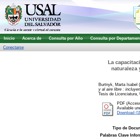
Inicio
Acerca de
Consulta por Año
Consulta por Departamen
Conectarse
La capacitaci
naturaleza 
Burtnyk, Marta Isabel
(
y al aire libre : incl
Tesis de Licenciatura,
PDF (Acceso 
Available u
Download (
Tipo de Docu
Palabras Clave Infor