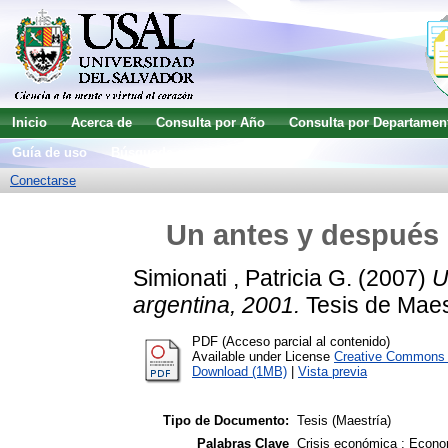
Inicio
Acerca de
Consulta por Año
Consulta por Departamen
Guía de uso
Búsqueda avanzada
Conectarse
Un antes y después d
Simionati , Patricia G.
(2007)
U
argentina, 2001.
Tesis de Maest
PDF (Acceso parcial al contenido)
Available under License
Creative Commons A
Download (1MB)
|
Vista previa
Tipo de Documento:
Tesis (Maestría)
Palabras Clave
Crisis económica ; Econo