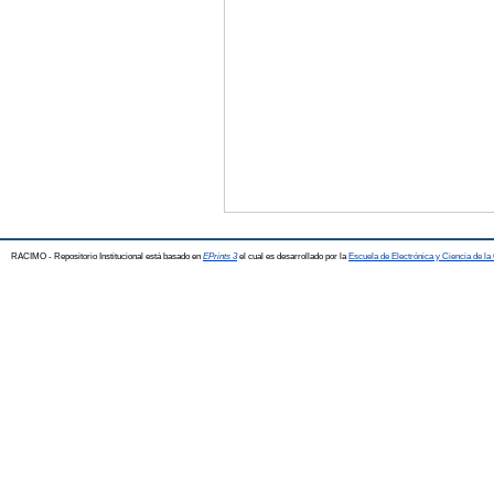
RACIMO - Repositorio Institucional está basado en
EPrints 3
el cual es desarrollado por la
Escuela de Electrónica y Ciencia de l