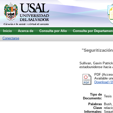
Inicio
Acerca de
Consulta por Año
Consulta por Departamen
Conectarse
"Seguritización
Sullivan, Gavin Patrick
estadounidense hacia 
PDF (Acceso 
Available u
Download (
Tipo de
Tesis 
Documento:
Palabras
Bush, 
Clave
relaci
Informales:
Seguri