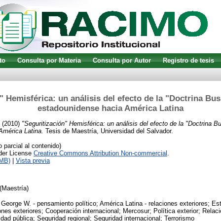
to
Consulta por Materia
Consulta por Autor
Registro de tesis
" Hemisférica: un análisis del efecto de la "Doctrina Bush
estadounidense hacia América Latina
(2010)
"Seguritización" Hemisférica: un análisis del efecto de la "Doctrina Bu
América Latina.
Tesis de Maestría, Universidad del Salvador.
parcial al contenido)
nder License
Creative Commons Attribution Non-commercial
.
1MB)
|
Vista previa
(Maestría)
George W. - pensamiento político; América Latina - relaciones exteriores; Es
ones exteriores; Cooperación internacional; Mercosur; Política exterior; Relac
dad pública; Seguridad regional; Seguridad internacional; Terrorismo