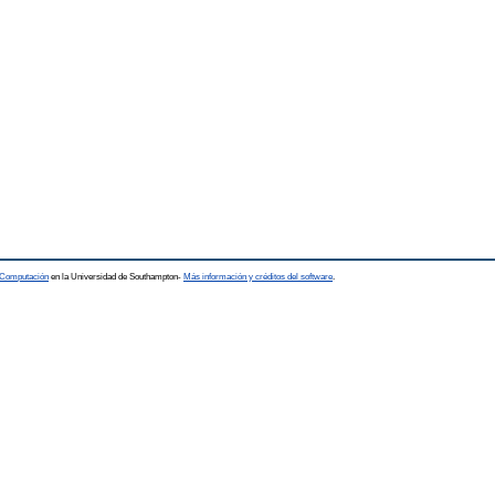
a Computación
en la Universidad de Southampton-
Más información y créditos del software
.