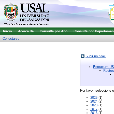
Inicio
Acerca de
Consulta por Año
Consulta por Departamen
Conectarse
Subir un nivel
Estructura U
Rector
Por favor, seleccione u
2025
(1)
2024
(2)
2023
(1)
2017
(1)
2016
(1)