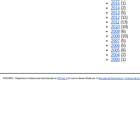
2015
(1)
2014
(2)
2013
(5)
2012
(11)
2011
(13)
2010
(10)
2009
(6)
2008
(10)
2007
(5)
2006
(5)
2005
(6)
2004
(2)
2000
(1)
RACIMO - Repositorio Institucional está basado en
EPrints 3
el cual es desarrollado por la
Escuela de Electrónica y Ciencia de l