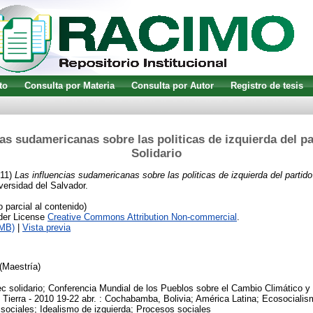
to
Consulta por Materia
Consulta por Autor
Registro de tesis
ias sudamericanas sobre las politicas de izquierda del p
Solidario
11)
Las influencias sudamericanas sobre las politicas de izquierda del partid
versidad del Salvador.
parcial al contenido)
nder License
Creative Commons Attribution Non-commercial
.
1MB)
|
Vista previa
(Maestría)
 solidario; Conferencia Mundial de los Pueblos sobre el Cambio Climático y
Tierra - 2010 19-22 abr. : Cochabamba, Bolivia; América Latina; Ecosocialis
sociales; Idealismo de izquierda; Procesos sociales