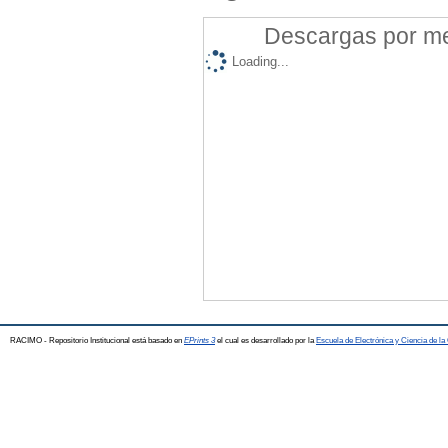
Descargas por mes
Loading...
RACIMO - Repositorio Institucional está basado en
EPrints 3
el cual es desarrollado por la
Escuela de Electrónica y Ciencia de l