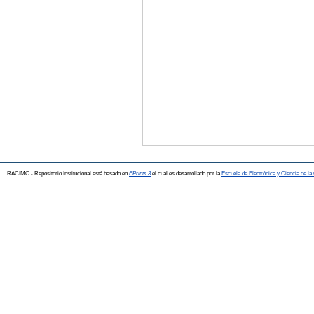
RACIMO - Repositorio Institucional está basado en
EPrints 3
el cual es desarrollado por la
Escuela de Electrónica y Ciencia de l