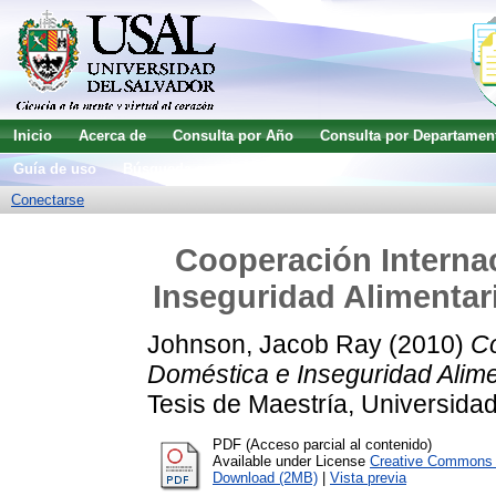
Inicio
Acerca de
Consulta por Año
Consulta por Departamen
Guía de uso
Búsqueda avanzada
Conectarse
Cooperación Internac
Inseguridad Alimentar
Johnson, Jacob Ray
(2010)
Co
Doméstica e Inseguridad Alim
Tesis de Maestría, Universidad
PDF (Acceso parcial al contenido)
Available under License
Creative Commons A
Download (2MB)
|
Vista previa