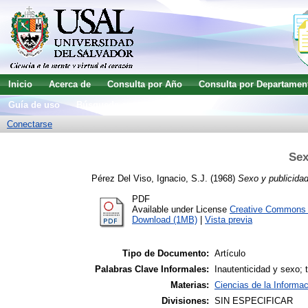
Inicio
Acerca de
Consulta por Año
Consulta por Departamen
Guía de uso
Búsqueda avanzada
Conectarse
Sex
Pérez Del Viso, Ignacio, S.J.
(1968)
Sexo y publicidad
PDF
Available under License
Creative Commons A
Download (1MB)
|
Vista previa
Tipo de Documento:
Artículo
Palabras Clave Informales:
Inautenticidad y sexo; 
Materias:
Ciencias de la Informac
Divisiones:
SIN ESPECIFICAR