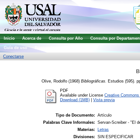
Inicio
Acerca de
Consulta por Año
Consulta por Departamen
Guía de uso
Búsqueda avanzada
Conectarse
B
Olive, Rodolfo
(1968)
Bibliográficas.
Estudios (595). pp
PDF
Available under License
Creative Commons A
Download (1MB)
|
Vista previa
Tipo de Documento:
Artículo
Palabras Clave Informales:
Servan-Screiber - "El 
Materias:
Letras
Divisiones:
SIN ESPECIFICAR