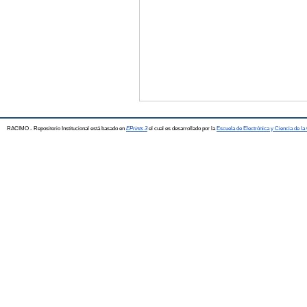
RACIMO - Repositorio Institucional está basado en
EPrints 3
el cual es desarrollado por la
Escuela de Electrónica y Ciencia de l