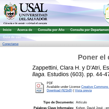
Inicio
Acerca de
Consulta por Año
Consulta por Departamen
Guía de uso
Búsqueda avanzada
Conectarse
Poner el 
Zappettini, Clara H.
y
D'Atri, E
llaga.
Estudios (603). pp. 44-4
PDF
Available under License
Creative Commons A
Download (921kB)
|
Vista previa
Tipo de Documento:
Artículo
Palabras Clave Informales:
Kohon, David José - ent