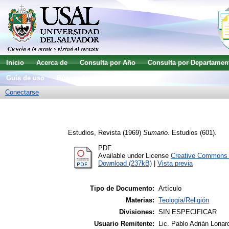
Inicio
Acerca de
Consulta por Año
Consulta por Departamen
Guía de uso
Búsqueda avanzada
Conectarse
Estudios, Revista
(1969)
Sumario.
Estudios (601).
PDF
Available under License
Creative Commons A
Download (237kB)
|
Vista previa
Tipo de Documento:
Artículo
Materias:
Teología/Religión
Divisiones:
SIN ESPECIFICAR
Usuario Remitente:
Lic. Pablo Adrián Lonar